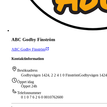
ABC Godby Finström
ABC Godby Finström
Kontaktinformation
Besöksadress
Godbyvägen 1424, 2 2 4 1 0 Finström
Godbyvägen 1424
Öppet idag
Öppet 24h
Telefonnummer
0 1 0 7 6 2 6 0 0
010762600