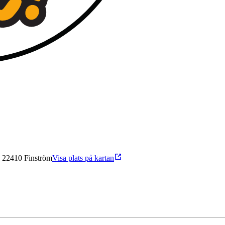
 22410 Finström
Visa plats på kartan