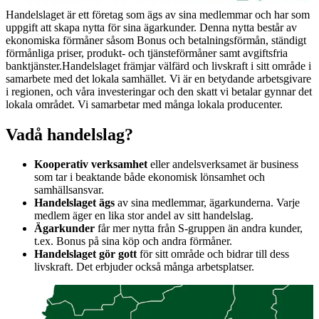
Handelslaget är ett företag som ägs av sina medlemmar och har som
uppgift att skapa nytta för sina ägarkunder. Denna nytta består av
ekonomiska förmåner såsom Bonus och betalningsförmån, ständigt
förmånliga priser, produkt- och tjänsteförmåner samt avgiftsfria
banktjänster.
Handelslaget främjar välfärd och livskraft i sitt område i
samarbete med det lokala samhället. Vi är en betydande arbetsgivare
i regionen, och våra investeringar och den skatt vi betalar gynnar det
lokala området. Vi samarbetar med många lokala producenter.
Vadå handelslag?
Kooperativ verksamhet
eller andelsverksamet är business
som tar i beaktande både ekonomisk lönsamhet och
samhällsansvar.
Handelslaget ägs
av sina medlemmar, ägarkunderna. Varje
medlem äger en lika stor andel av sitt handelslag.
Ägarkunder
får mer nytta från S-gruppen än andra kunder,
t.ex. Bonus på sina köp och andra förmåner.
Handelslaget gör gott
för sitt område och bidrar till dess
livskraft. Det erbjuder också många arbetsplatser.