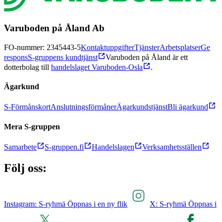
Varuboden på Åland Ab
FO-nummer: 2345443-5
Kontaktuppgifter
Tjänster
Arbetsplatser
Ge
respons
S-gruppens kundtjänst
Varuboden på Åland är ett
dotterbolag till
handelslaget Varuboden-Osla
.
Ägarkund
S-Förmånskort
Anslutningsförmåner
Ägarkundstjänst
Bli ägarkund
Mera S-gruppen
Samarbete
S-gruppen.fi
Handelslagen
Verksamhetsställen
Följ oss:
Instagram: S-ryhmä Öppnas i en ny flik
X: S-ryhmä Öppnas i