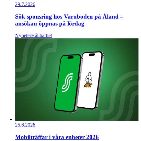
29.7.2026
Sök sponsring hos Varuboden på Åland –
ansökan öppnas på lördag
Nyheter
Hållbarhet
25.6.2026
Mobilträffar i våra enheter 2026