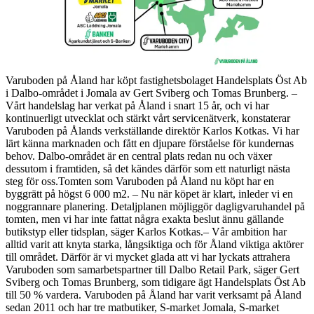
Varuboden på Åland har köpt fastighetsbolaget Handelsplats Öst Ab
i Dalbo-området i Jomala av Gert Sviberg och Tomas Brunberg.
–
Vårt handelslag har verkat på Åland i snart 15 år, och vi har
kontinuerligt utvecklat och stärkt vårt servicenätverk, konstaterar
Varuboden på Ålands verkställande direktör Karlos Kotkas. Vi har
lärt känna marknaden och fått en djupare förståelse för kundernas
behov. Dalbo-området är en central plats redan nu och växer
dessutom i framtiden, så det kändes därför som ett naturligt nästa
steg för oss.
Tomten som Varuboden på Åland nu köpt har en
byggrätt på högst 6 000 m2.
– Nu när köpet är klart, inleder vi en
noggrannare planering. Detaljplanen möjliggör dagligvaruhandel på
tomten, men vi har inte fattat några exakta beslut ännu gällande
butikstyp eller tidsplan, säger Karlos Kotkas.
– Vår ambition har
alltid varit att knyta starka, långsiktiga och för Åland viktiga aktörer
till området. Därför är vi mycket glada att vi har lyckats attrahera
Varuboden som samarbetspartner till Dalbo Retail Park, säger Gert
Sviberg och Tomas Brunberg, som tidigare ägt Handelsplats Öst Ab
till 50 % vardera.
Varuboden på Åland har varit verksamt på Åland
sedan 2011 och har tre matbutiker, S-market Jomala, S-market