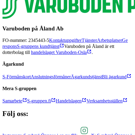
Varuboden på Åland Ab
FO-nummer: 2345443-5
Kontaktuppgifter
Tjänster
Arbetsplatser
Ge
respons
S-gruppens kundtjänst
Varuboden på Åland är ett
dotterbolag till
handelslaget Varuboden-Osla
.
Ägarkund
S-Förmånskort
Anslutningsförmåner
Ägarkundstjänst
Bli ägarkund
Mera S-gruppen
Samarbete
S-gruppen.fi
Handelslagen
Verksamhetsställen
Följ oss: