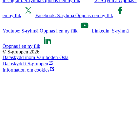
Instagram: S-ryhmä Öppnas i en ny flik
X: S-ryhmä Öppnas i
en ny flik
Facebook: S-ryhmä Öppnas i en ny flik
Youtube: S-ryhmä Öppnas i en ny flik
Linkedin: S-ryhmä
Öppnas i en ny flik
© S-gruppen 2026
Dataskydd inom Varuboden-Osla
Dataskydd i S-gruppen
Information om cookies