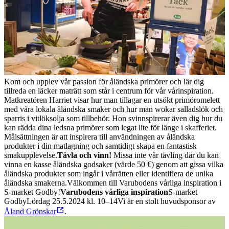
Kom och upplev vår passion för åländska primörer och lär dig
tillreda en läcker maträtt som står i centrum för vår vårinspiration.
Matkreatören Harriet visar hur man tillagar en utsökt primöromelett
med våra lokala åländska smaker och hur man wokar salladslök och
sparris i vitlöksolja som tillbehör. Hon svinnspirerar även dig hur du
kan rädda dina ledsna primörer som legat lite för länge i skafferiet.
Målsättningen är att inspirera till användningen av åländska
produkter i din matlagning och samtidigt skapa en fantastisk
smakupplevelse.
Tävla och vinn!
Missa inte vår tävling där du kan
vinna en kasse åländska godsaker (värde 50 €) genom att gissa vilka
åländska produkter som ingår i vårrätten eller identifiera de unika
åländska smakerna.
Välkommen till Varubodens vårliga inspiration i
S-market Godby!
Varubodens vårliga inspiration
S-market
Godby
Lördag 25.5.2024 kl. 10–14
Vi är en stolt huvudsponsor av
Åland Grönskar
.