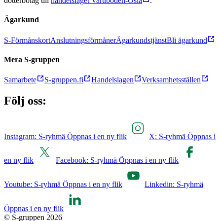
dotterbolag till
handelslaget Varuboden-Osla
.
Ägarkund
S-Förmånskort
Anslutningsförmåner
Ägarkundstjänst
Bli ägarkund
Mera S-gruppen
Samarbete
S-gruppen.fi
Handelslagen
Verksamhetsställen
Följ oss:
Instagram: S-ryhmä Öppnas i en ny flik
X: S-ryhmä Öppnas i
en ny flik
Facebook: S-ryhmä Öppnas i en ny flik
Youtube: S-ryhmä Öppnas i en ny flik
Linkedin: S-ryhmä
Öppnas i en ny flik
© S-gruppen 2026