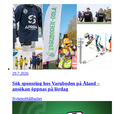
29.7.2026
Sök sponsring hos Varuboden på Åland –
ansökan öppnas på lördag
Nyheter
Hållbarhet