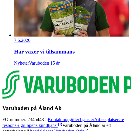
7.6.2026
Här växer vi tillsammans
Nyheter
Varuboden 15 år
Varuboden på Åland Ab
FO-nummer: 2345443-5
Kontaktuppgifter
Tjänster
Arbetsplatser
Ge
respons
S-gruppens kundtjänst
Varuboden på Åland är ett