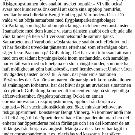
Riskgruppstimmen blev snabbt mycket populär.
– Vi ville också
svara mot kundernas önskemål att sköta sina uppköp hemifrån,
berättar branschdirektör Bengt Vinberg på Varuboden- Osla. Då
valde vi att börja samarbeta med flygplatsparkeringsbolaget
GoParking, som tog hand om plocknings- och hemleveranstjänsten.
I samarbete med dem kunde vi starta tjänsten snabbt och erbjuda alla
våra kunder på hela vårt verksamhetsområde samma tjänst.
–
Samarbetet med Varuboden-Osla startade snabbt och effektivt, och
vi har flexibelt utvecklat tjänsterna efterhand som efterfrågan ökat,
säger Jesse Paananen på GoParking. Det har varit intressant att vara
med om ett sådant brytningsskede inom mathandeln, och samtidigt
har vi fått vara med och betjäna en stor mängd kunder, som inte har
haft möjlighet att göra butiksbesök, med hemleveranser.
Under våren
utvidgades tjänsten också till Åland, när pandemisituationen
förvärrades där. Nu när sommaren närmar sig och koronasituationen
så småningom förbättras, har det blivit dags att utvärdera situationen
på nytt och GoParking kommer att koncentrera sig på sin egentliga
affärsverksamhet, flygplatsparkering.
Också en annan
coronainnovation, riskgruppstimmen, upphör från början av
augusti.
– När vaccinationstäckningen ökar, minskar behovet av
riskgruppstimmen, konstaterar Bengt Vinberg. Vi kommer ändå inte
att helt återgå till de öppettider vi hade före pandemin, utan i en del
enheter har öppettiderna redan förlängts och i en del kommer de att
förlängas från början av augusti. Många av de saker vi har tagit in
under coronapandemin, t.ex. plexiglas vid kassorna, har säkert