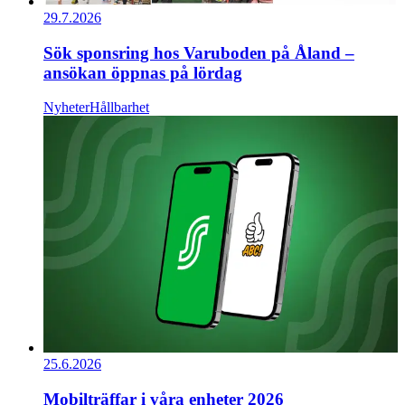
29.7.2026
Sök sponsring hos Varuboden på Åland –
ansökan öppnas på lördag
Nyheter
Hållbarhet
25.6.2026
Mobilträffar i våra enheter 2026