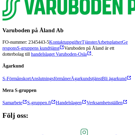
Varuboden på Åland Ab
FO-nummer: 2345443-5
Kontaktuppgifter
Tjänster
Arbetsplatser
Ge
respons
S-gruppens kundtjänst
Varuboden på Åland är ett
dotterbolag till
handelslaget Varuboden-Osla
.
Ägarkund
S-Förmånskort
Anslutningsförmåner
Ägarkundstjänst
Bli ägarkund
Mera S-gruppen
Samarbete
S-gruppen.fi
Handelslagen
Verksamhetsställen
Följ oss: