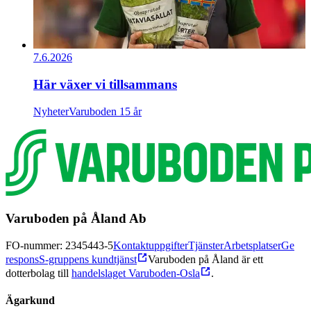
7.6.2026
Här växer vi tillsammans
Nyheter
Varuboden 15 år
Varuboden på Åland Ab
FO-nummer: 2345443-5
Kontaktuppgifter
Tjänster
Arbetsplatser
Ge
respons
S-gruppens kundtjänst
Varuboden på Åland är ett
dotterbolag till
handelslaget Varuboden-Osla
.
Ägarkund