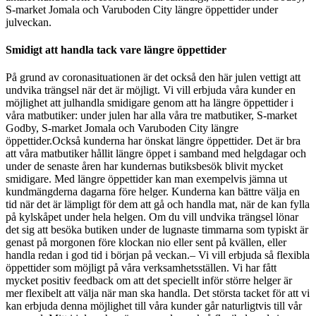
S-market Jomala och Varuboden City längre öppettider under
julveckan.
Smidigt att handla tack vare längre öppettider
På grund av coronasituationen är det också den här julen vettigt att
undvika trängsel när det är möjligt. Vi vill erbjuda våra kunder en
möjlighet att julhandla smidigare genom att ha längre öppettider i
våra matbutiker: under julen har alla våra tre matbutiker, S-market
Godby, S-market Jomala och Varuboden City längre
öppettider.
Också kunderna har önskat längre öppettider. Det är bra
att våra matbutiker hållit längre öppet i samband med helgdagar och
under de senaste åren har kundernas butiksbesök blivit mycket
smidigare. Med längre öppettider kan man exempelvis jämna ut
kundmängderna dagarna före helger. Kunderna kan bättre välja en
tid när det är lämpligt för dem att gå och handla mat, när de kan fylla
på kylskåpet under hela helgen. Om du vill undvika trängsel lönar
det sig att besöka butiken under de lugnaste timmarna som typiskt är
genast på morgonen före klockan nio eller sent på kvällen, eller
handla redan i god tid i början på veckan.
– Vi vill erbjuda så flexibla
öppettider som möjligt på våra verksamhetsställen. Vi har fått
mycket positiv feedback om att det speciellt inför större helger är
mer flexibelt att välja när man ska handla. Det största tacket för att vi
kan erbjuda denna möjlighet till våra kunder går naturligtvis till vår