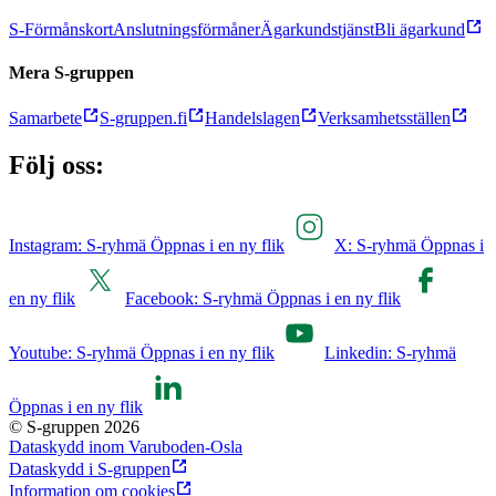
S-Förmånskort
Anslutningsförmåner
Ägarkundstjänst
Bli ägarkund
Mera S-gruppen
Samarbete
S-gruppen.fi
Handelslagen
Verksamhetsställen
Följ oss:
Instagram: S-ryhmä Öppnas i en ny flik
X: S-ryhmä Öppnas i
en ny flik
Facebook: S-ryhmä Öppnas i en ny flik
Youtube: S-ryhmä Öppnas i en ny flik
Linkedin: S-ryhmä
Öppnas i en ny flik
© S-gruppen 2026
Dataskydd inom Varuboden-Osla
Dataskydd i S-gruppen
Information om cookies