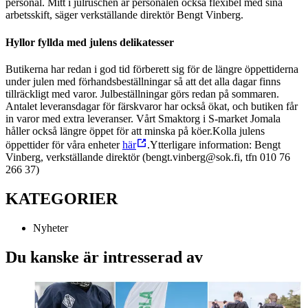
personal. Mitt i julruschen är personalen också flexibel med sina
arbetsskift, säger verkställande direktör Bengt Vinberg.
Hyllor fyllda med julens delikatesser
Butikerna har redan i god tid förberett sig för de längre öppettiderna
under julen med förhandsbeställningar så att det alla dagar finns
tillräckligt med varor. Julbeställningar görs redan på sommaren.
Antalet leveransdagar för färskvaror har också ökat, och butiken får
in varor med extra leveranser. Vårt Smaktorg i S-market Jomala
håller också längre öppet för att minska på köer.
Kolla julens
öppettider för våra enheter
här
.
Ytterligare information: Bengt
Vinberg, verkställande direktör (bengt.vinberg@sok.fi, tfn 010 76
266 37)
KATEGORIER
Nyheter
Du kanske är intresserad av