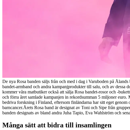
De nya Rosa banden säljs från och med i dag i Varuboden på Ålands bu
bandet-armband och andra kampanjprodukter till salu, och av dessa done
kommer våra matbutiker också att sälja Rosa bandet-rosor och -buketter
och förra året samlade kampanjen in rekordsumman 5 miljoner euro. Med
bedriva forskning i Finland, eftersom finländarna har sitt eget geno
barncancer.
Årets Rosa band är designat av Toni och Sipe från gruppen
banden designats av bland andra Juha Tapio, Eva Wahlström och senas
Många sätt att bidra till insamlingen