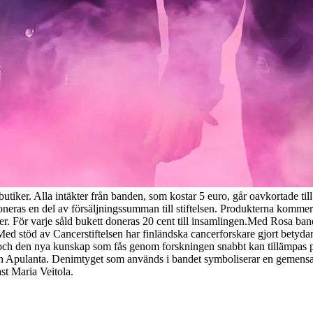
tiker. Alla intäkter från banden, som kostar 5 euro, går oavkortade til
ras en del av försäljningssumman till stiftelsen. Produkterna kommer fin
. För varje såld bukett doneras 20 cent till insamlingen.
Med Rosa bande
 stöd av Cancerstiftelsen har finländska cancerforskare gjort betydande
m och den nya kunskap som fås genom forskningen snabbt kan tillämpas 
 Apulanta. Denimtyget som används i bandet symboliserar en gemensam f
t Maria Veitola.