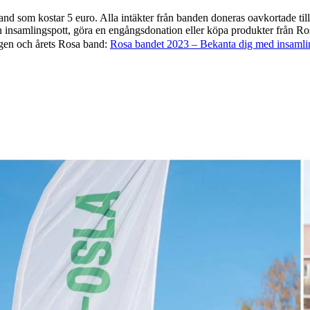
 band som kostar 5 euro. Alla intäkter från banden doneras oavkortade t
 insamlingspott, göra en engångsdonation eller köpa produkter från Ro
ngen och årets Rosa band:
Rosa bandet 2023 – Bekanta dig med insamlin