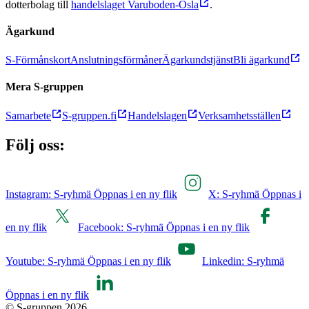
dotterbolag till
handelslaget Varuboden-Osla
.
Ägarkund
S-Förmånskort
Anslutningsförmåner
Ägarkundstjänst
Bli ägarkund
Mera S-gruppen
Samarbete
S-gruppen.fi
Handelslagen
Verksamhetsställen
Följ oss:
Instagram: S-ryhmä Öppnas i en ny flik
X: S-ryhmä Öppnas i
en ny flik
Facebook: S-ryhmä Öppnas i en ny flik
Youtube: S-ryhmä Öppnas i en ny flik
Linkedin: S-ryhmä
Öppnas i en ny flik
© S-gruppen 2026