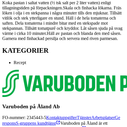
Koka pastan i saltat vatten (½ tsk salt per 2 liter vatten) enligt
tillagningstiden på förpackningen.
Skala och finhacka lökarna. Fräs
löken i olja i en stekpanna i några minuter tills den mjuknar. Tillsätt
vitlök och stek ytterligare en stund. Häll i de hela tomaterna och
saften. Dela tomaterna i mindre bitar med en stekspade mot
stekpannan. Tillsätt tomatpuré och kryddor. Låt såsen sjuda på svag
värme i cirka 10 minuter.
Häll av pastan och blanda den med såsen.
Garnera med finhackad persilja och servera med riven parmesan.
KATEGORIER
Recept
Varuboden på Åland Ab
FO-nummer: 2345443-5
Kontaktuppgifter
Tjänster
Arbetsplatser
Ge
respons
S-gruppens kundtjänst
Varuboden på Åland är ett