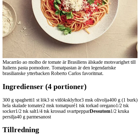
Macarrão ao molho de tomate är Brasiliens älskade motsvarighet till
Italiens pasta pomodore. Tomatpastan är den legendariske
brasilianske ytterbacken Roberto Carlos favoritmat.
Ingredienser (4 portioner)
300 g spaghetti
1 st lök
3 st vitlöksklyftor
3 msk olivolja
400 g (1 burk)
hela skalade tomater
2 msk tomatpuré
1 tsk torkad oregano
1/2 tsk
socker
1/2 tsk salt
1/4 tsk krossad svartpeppar
Dessutom
1/2 kruka
persilja
40 g parmesanost
Tillredning